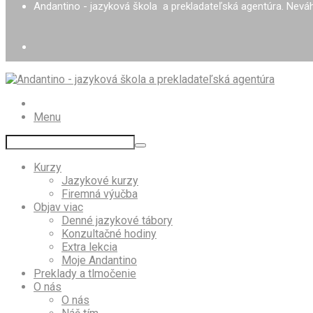
Andantino - jazyková škola a prekladateľská agentúra. Nevá
Menu
Kurzy
Jazykové kurzy
Firemná výučba
Objav viac
Denné jazykové tábory
Konzultačné hodiny
Extra lekcia
Moje Andantino
Preklady a tlmočenie
O nás
O nás