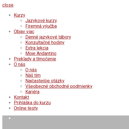
close
Kurzy
Jazykové kurzy
Firemná výučba
Objav viac
Denné jazykové tábory
Konzultačné hodiny
Extra lekcia
Moje Andantino
Preklady a tlmočenie
O nás
O nás
Náš tím
Najčastejšie otázky
Všeobecné obchodné podmienky
Kariéra
Kontakt
Prihláška do kurzu
Online testy