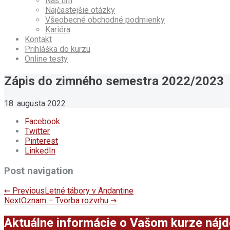
Náš tím
Najčastejšie otázky
Všeobecné obchodné podmienky
Kariéra
Kontakt
Prihláška do kurzu
Online testy
Zápis do zimného semestra 2022/2023
18. augusta 2022
Facebook
Twitter
Pinterest
LinkedIn
Post navigation
←
Previous
Letné tábory v Andantine
Next
Oznam – Tvorba rozvrhu
→
Aktuálne informácie o Vašom kurze nájde